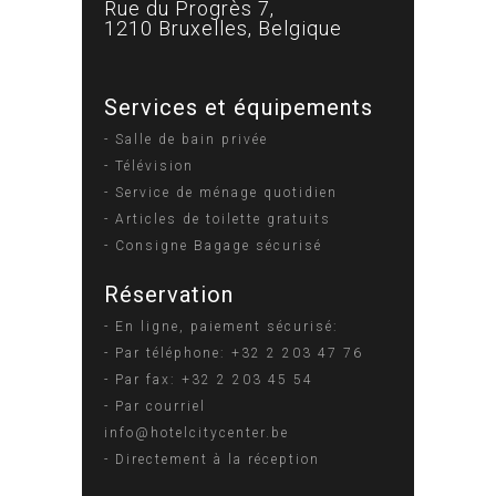
Rue du Progrès 7,
1210 Bruxelles, Belgique
Services et équipements
- Salle de bain privée
- Télévision
- Service de ménage quotidien
- Articles de toilette gratuits
- Consigne Bagage sécurisé
Réservation
- En ligne, paiement sécurisé:
- Par téléphone: +32 2 203 47 76
- Par fax: +32 2 203 45 54
- Par courriel
info@hotelcitycenter.be
- Directement à la réception