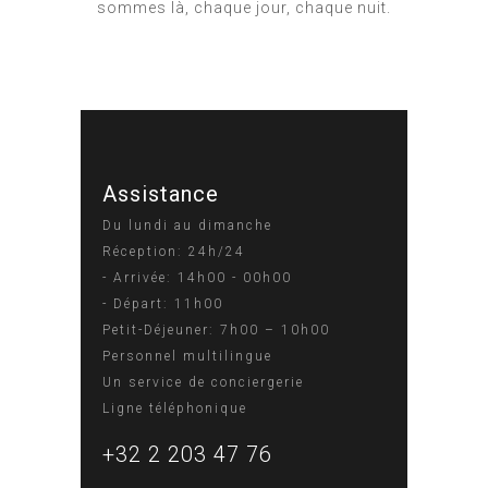
sommes là, chaque jour, chaque nuit.
Assistance
Du lundi au dimanche
Réception: 24h/24
- Arrivée: 14h00 - 00h00
- Départ: 11h00
Petit-Déjeuner: 7h00 – 10h00
Personnel multilingue
Un service de conciergerie
Ligne téléphonique
+32 2 203 47 76