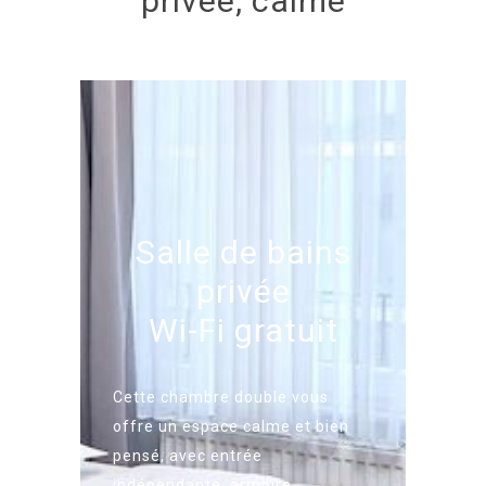
privée, calme
Salle de bains
privée
Wi-Fi gratuit
Cette chambre double vous
offre un espace calme et bien
pensé, avec entrée
indépendante, armoire