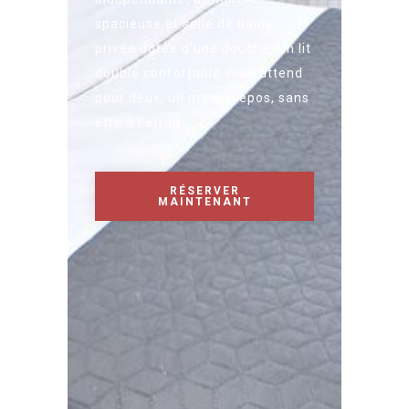
spacieuse et salle de bains
privée dotée d’une douche. Un lit
double confortable vous attend
pour deux, un même repos, sans
être à l’étroit.
RÉSERVER
MAINTENANT