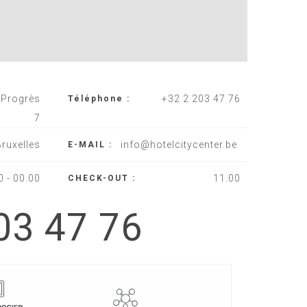
 Progrès
+32 2 203 47 76
Téléphone :
7
ruxelles
info@hotelcitycenter.be
E-MAIL :
0 - 00.00
11.00
CHECK-OUT :
03 47 76