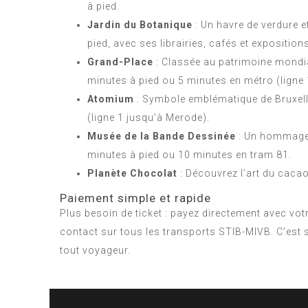
à pied.
Jardin du Botanique
: Un havre de verdure e
pied, avec ses librairies, cafés et exposition
Grand-Place
: Classée au patrimoine mondi
minutes à pied ou 5 minutes en métro (ligne 
Atomium
: Symbole emblématique de Bruxell
(ligne 1 jusqu’à Merode).
Musée de la Bande Dessinée
: Un hommage 
minutes à pied ou 10 minutes en tram 81.
Planète Chocolat
: Découvrez l’art du caca
Paiement simple et rapide
Plus besoin de ticket : payez directement avec vot
contact sur tous les transports STIB-MIVB. C’est s
tout voyageur.