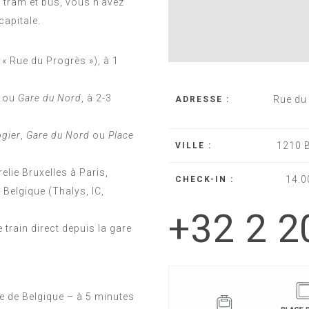
, tram et bus, vous n’avez
capitale.
 « Rue du Progrès »), à 1
ou
Gare du Nord
, à 2-3
Rue du
ADRESSE :
gier
,
Gare du Nord
ou
Place
1210 B
VILLE :
elie Bruxelles à Paris,
14.0
CHECK-IN :
 Belgique (Thalys, IC,
+32 2 2
e train direct depuis la gare
l
 de Belgique – à 5 minutes