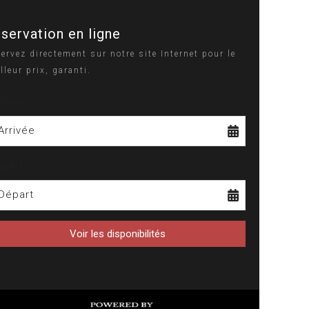
servation en ligne
ervez directement sur notre site Internet pour le
lleur prix, garanti.
rrivée
Arrivée
épart
Départ