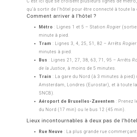
C’est ici que se croisent plusieurs lignes de métro
qu’à sortir de l’hôtel pour être connecté à toute la 
Comment arriver à l’hôtel ?
Métro
: Lignes 1 et 5 – Station
Rogier
(sortie
minute à pied.
Tram
: Lignes 3, 4, 25, 51, 82 – Arrêts
Rogier
minutes à pied.
Bus
: Lignes 21, 27, 38, 63, 71, 95 – Arrêts
Ro
de la Justice
, à moins de 5 minutes.
Train
: La gare du Nord (à 3 minutes à pied) r
Amsterdam, Londres (Eurostar), et à toute la
SNCB).
Aéroport de Bruxelles-Zaventem
: Prenez l
du Nord (17 min) ou le bus 12 (45 min).
Lieux incontournables à deux pas de l’hôte
Rue Neuve
: La plus grande rue commerçante