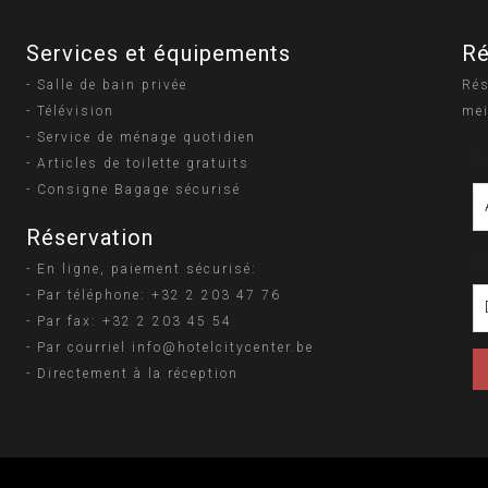
Services et équipements
Ré
- Salle de bain privée
Rés
- Télévision
mei
- Service de ménage quotidien
A
- Articles de toilette gratuits
- Consigne Bagage sécurisé
Réservation
D
- En ligne, paiement sécurisé:
- Par téléphone: +32 2 203 47 76
- Par fax: +32 2 203 45 54
- Par courriel info@hotelcitycenter.be
- Directement à la réception