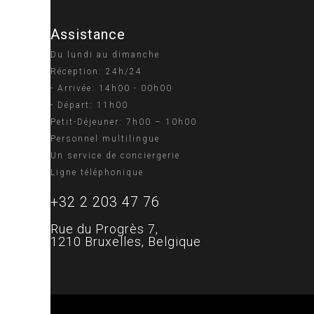
Assistance
Du lundi au dimanche
Réception: 24h/24
- Arrivée: 14h00 - 00h00
- Départ: 11h00
Petit-Déjeuner: 7h00 – 10h00
Personnel multilingue
Un service de conciergerie
Ligne téléphonique
+32 2 203 47 76
Rue du Progrès 7,
1210 Bruxelles, Belgique