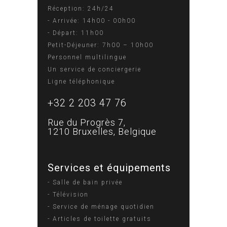
Réception: 24h/24
- Arrivée: 14h00 - 00h00
- Départ: 11h00
Petit-Déjeuner: 7h00 – 10h00
Personnel multilingue
Un service de conciergerie
Ligne téléphonique
+32 2 203 47 76
Rue du Progrès 7,
1210 Bruxelles, Belgique
Services et équipements
- Salle de bain privée
- Télévision
- Service de ménage quotidien
- Articles de toilette gratuits