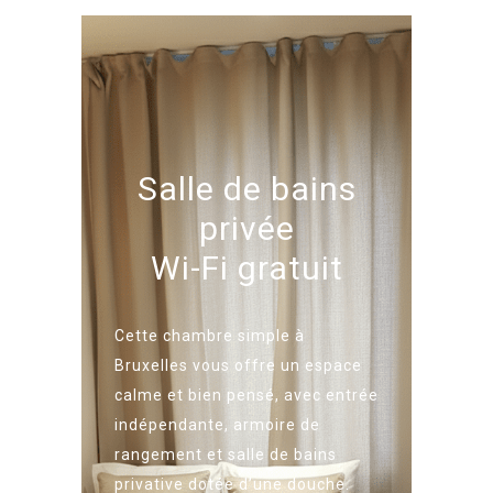
Salle de bains
privée
Wi-Fi gratuit
Cette chambre simple à
Bruxelles vous offre un espace
calme et bien pensé, avec entrée
indépendante, armoire de
rangement et salle de bains
privative dotée d’une douche.