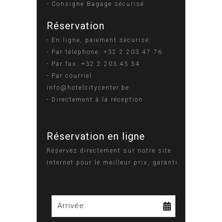
- Consigne Bagage sécurisé
Réservation
- En ligne, paiement sécurisé:
- Par téléphone: +32 2 203 47 76
- Par fax: +32 2 203 45 54
- Par courriel
info@hotelcitycenter.be
- Directement à la réception
Réservation en ligne
Réservez directement sur notre site
Internet pour le meilleur prix, garanti.
Arrivée
Arrivée