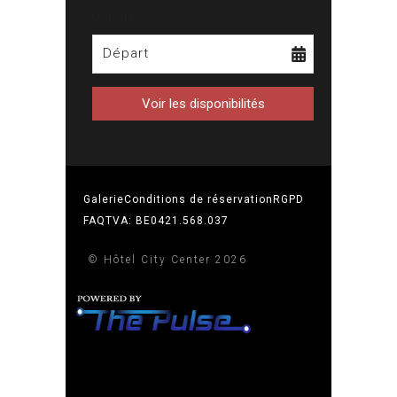
Départ
Départ
Galerie
Conditions de réservation
RGPD
FAQ
TVA: BE0421.568.037
© Hôtel City Center 2026